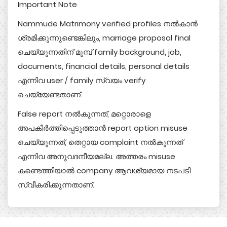
Important Note
Nammude Matrimony verified profiles നൽകാൻ
ശ്രമിക്കുന്നുണ്ടെങ്കിലും, marriage proposal final
ചെയ്യുന്നതിന് മുമ്പ് family background, job,
documents, financial details, personal details
എന്നിവ user / family സ്വയം verify
ചെയ്യേണ്ടതാണ്.
False report നൽകുന്നത്, മറ്റൊരാളെ
അപകീർത്തിപ്പെടുത്താൻ report option misuse
ചെയ്യുന്നത്, തെറ്റായ complaint നൽകുന്നത്
എന്നിവ അനുവദനീയമല്ല. അത്തരം misuse
കണ്ടെത്തിയാൽ company ആവശ്യമായ നടപടി
സ്വീകരിക്കുന്നതാണ്.